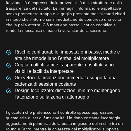
funzionalità è espresso dalla prevedibilità della struttura e dalla
trasparenza del risultato. Le immagini informano le aspettative
senza promettere troppo e la griglia presenta moltiplicatori chiari
in modo che il ritorno sia immediatamente compreso una volta
che la palla atterra. Ciò mantiene basso il carico cognitivo e
rende la meccanica di base la vera star della sessione.
Rischio configurabile: impostazioni basse, medie e
alte che rimodellano l'enfasi del moltiplicatore
Griglia moltiplicatrice trasparente: i risultati sono
visibili e facili da interpretare
Giri veloci: la risoluzione immediata supporta una
cadenza di sessione costante
Design focalizzato: distrazioni minime mantengono
l'attenzione sulla zona di atterraggio
I giocatori che preferiscono il controllo spesso apprezzano
questo stile di set di funzionalità. Un ritmo costante incoraggia
aggiustamenti ponderati della posta in gioco o del rischio tra un
round e l'altro, mentre la chiarezza dei moltiplicatori supporta