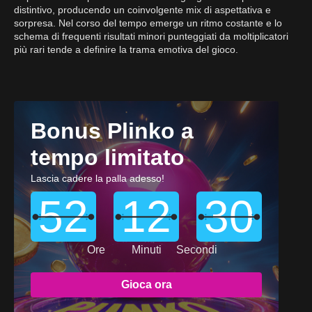
distintivo, producendo un coinvolgente mix di aspettativa e
sorpresa. Nel corso del tempo emerge un ritmo costante e lo
schema di frequenti risultati minori punteggiati da moltiplicatori
più rari tende a definire la trama emotiva del gioco.
Bonus Plinko a
tempo limitato
Lascia cadere la palla adesso!
52
12
29
Ore
Minuti
Secondi
Gioca ora