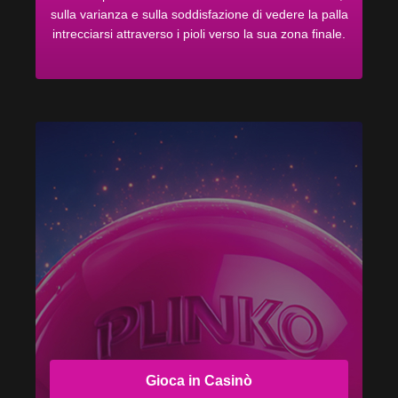
sulla varianza e sulla soddisfazione di vedere la palla
intrecciarsi attraverso i pioli verso la sua zona finale.
Gioca in Casinò