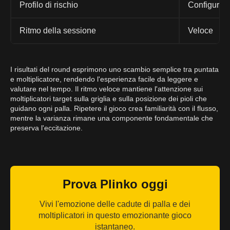
Profilo di rischio
Configurabi
Ritmo della sessione
Veloce
I risultati del round esprimono uno scambio semplice tra puntata
e moltiplicatore, rendendo l'esperienza facile da leggere e
valutare nel tempo. Il ritmo veloce mantiene l'attenzione sui
moltiplicatori target sulla griglia e sulla posizione dei pioli che
guidano ogni palla. Ripetere il gioco crea familiarità con il flusso,
mentre la varianza rimane una componente fondamentale che
preserva l'eccitazione.
Prova Plinko oggi
Vivi l'emozione delle cadute di palla e dei
moltiplicatori in questo emozionante gioco
istantaneo.