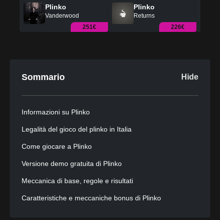
Plinko
Plinko
Vanderwood
Returns
251€
226€
Sommario
Hide
Informazioni su Plinko
Legalità del gioco del plinko in Italia
Come giocare a Plinko
Versione demo gratuita di Plinko
Meccanica di base, regole e risultati
Caratteristiche e meccaniche bonus di Plinko
Plinko RTP, volatilità e potenziale di vincita massimo