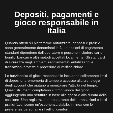
Depositi, pagamenti e
gioco responsabile in
Italia
Quando offerti su piattaforme autorizzate, depositi e prelievi
sono generalmente denominati in €. Le opzioni di pagamento
standard dipendono dall'operatore e possono includere carte,
bonifici bancari e altri metodi accettati localmente. Gli standard
di sicurezza negli ambienti regolamentati enfatizzano le
transazioni protette e procedure di verifica chiare.
Le funzionalità di gioco responsabile includono solitamente limiti
di deposito, promemoria di tempo e accesso alla cronologia
degli account che aiutano a monitorare l'attività nel tempo.
Questi strumenti completano il ritmo veloce del gioco
aggiungendo una struttura in base alla spesa e alla durata della
sessione. Una registrazione trasparente delle transazioni e limiti
pratici favoriscono un'esperienza stabile, in linea con le
preferenze personali e i livelli di comfort.