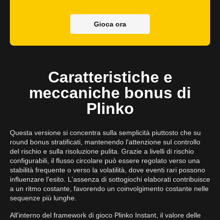
Gioca ora
Caratteristiche e
meccaniche bonus di
Plinko
Questa versione si concentra sulla semplicità piuttosto che su
round bonus stratificati, mantenendo l'attenzione sul controllo
del rischio e sulla risoluzione pulita. Grazie a livelli di rischio
configurabili, il flusso circolare può essere regolato verso una
stabilità frequente o verso la volatilità, dove eventi rari possono
influenzare l'esito. L'assenza di sottogiochi elaborati contribuisce
a un ritmo costante, favorendo un coinvolgimento costante nelle
sequenze più lunghe.
All'interno del framework di gioco Plinko Instant, il valore delle